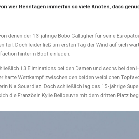
ei von vier Renntagen immerhin so viele Knoten, dass gen
n denen der 13-jährige Bobo Gallagher für seine Europatou
n teil. Doch leider ließ am ersten Tag der Wind auf sich wa
faction hinterm Boot einluden.
ließlich 13 Eliminations bei den Damen und sechs bei den 
er harte Wettkampf zwischen den beiden weiblichen Topfavor
in Nia Souardiaz. Doch schließlich lag das 15-jährige Super
h die Französin Kylie Belloeuvre mit dem dritten Platz beg