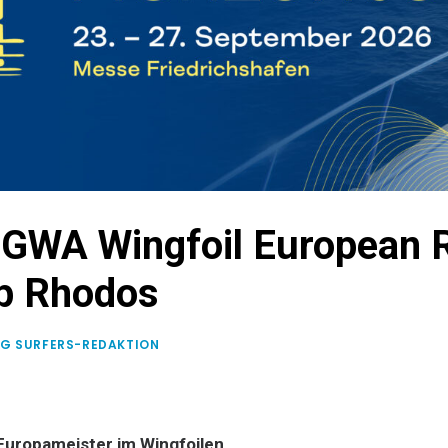
 GWA Wingfoil European 
p Rhodos
NG SURFERS-REDAKTION
 Europameister im Wingfoilen