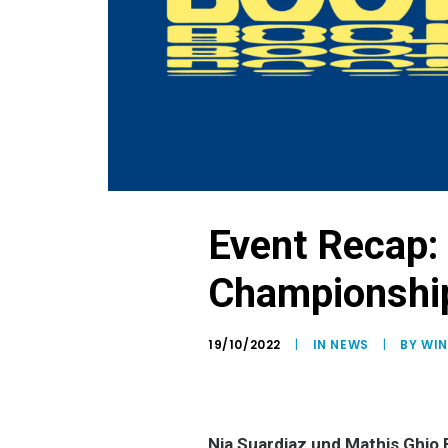
Event Recap:
Championshi
19/10/2022
|
IN
NEWS
|
BY WI
Nia Suardiaz und Mathis Ghio