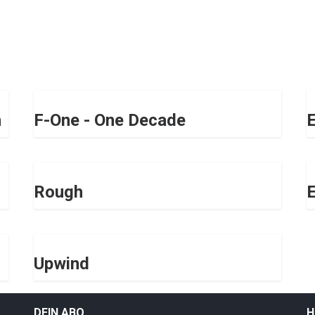
h
F-One - One Decade
Rough
Upwind
DEIN ABO
H