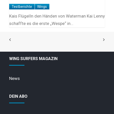
Testberichte
Wings
Kais FlügelIn den Händen von Waterman Kai Lenny
schaffte es die erste „Wespe“ in…
WING SURFERS MAGAZIN
News
DEIN ABO