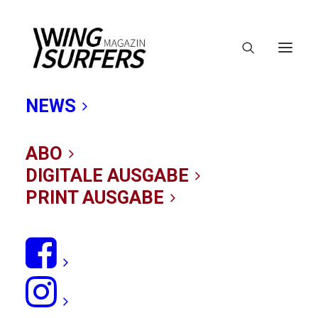
NEWS
ABO
DIGITALE AUSGABE
PRINT AUSGABE
VAYU Wing Test
12/03/2022
|
IN
TESTBERICHTE
,
WINGS
|
BY WING SURFERS-
REDAKTION